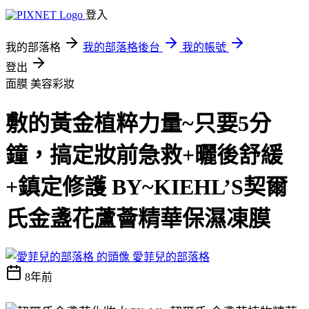
登入
我的部落格
我的部落格後台
我的帳號
登出
面膜
美容彩妝
敷的黃金植粹力量~只要5分
鐘，搞定妝前急救+曬後舒緩
+鎮定修護 BY~KIEHL’S契爾
氏金盞花蘆薈精華保濕凍膜
愛菲兒的部落格
8年前