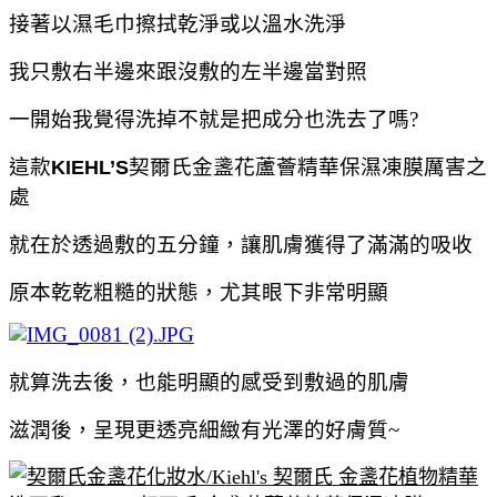
接著以濕毛巾擦拭乾淨或以溫水洗淨
我只敷右半邊來跟沒敷的左半邊當對照
一開始我覺得洗掉不就是把成分也洗去了嗎?
這款
契爾氏金盞花蘆薈精華保濕凍膜厲害之
KIEHL’S
處
就在於透過敷的五分鐘，讓肌膚獲得了滿滿的吸收
原本乾乾粗糙的狀態，尤其眼下非常明顯
就算洗去後，也能明顯的感受到敷過的肌膚
滋潤後，呈現更透亮細緻有光澤的好膚質~