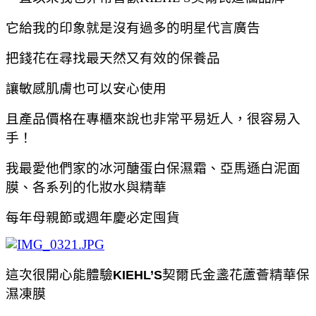
它給我的印象就是沒有過多的明星代言廣告
把錢花在尋找最天然又有效的保養品
讓敏感肌膚也可以安心使用
且產品價格在專櫃來說也非常平易近人，很容易入
手！
我最愛他們家的冰河醣蛋白保濕霜、亞馬遜白泥面
膜、各系列的化妝水與精華
每年母親節或週年慶必定囤貨
這次很開心能體驗
契爾氏金盞花蘆薈精華保
KIEHL’S
濕凍膜