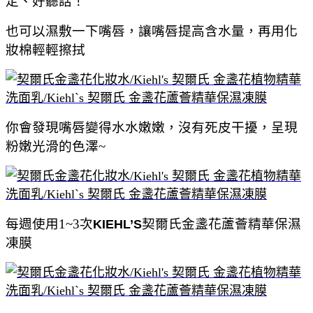
定、好聽話！
也可以濕敷一下嘴唇，讓嘴唇提高含水量，再用化
妝棉輕輕擦拭
你會發現嘴唇變得水水嫩嫩，沒有死皮干擾，呈現
粉嫩光滑的色澤~
每週使用1~3次
契爾氏金盞花蘆薈精華保濕
KIEHL’S
凍膜