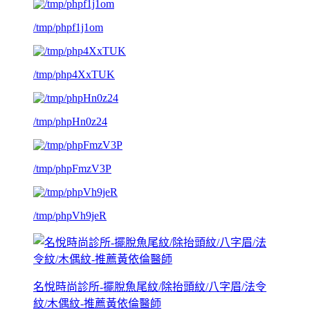
/tmp/phpf1j1om
/tmp/php4XxTUK
/tmp/phpHn0z24
/tmp/phpFmzV3P
/tmp/phpVh9jeR
名悅時尚診所-擺脫魚尾紋/除抬頭紋/八字眉/法令
紋/木偶紋-推薦黃依倫醫師