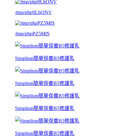
/tmp/php9LhONV
/tmp/phpPZ5MfS
Simplism簡單保養B5修護乳
Simplism簡單保養B5修護乳
Simplism簡單保養B5修護乳
Simplism簡單保養B5修護乳