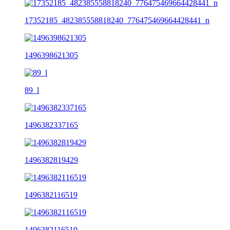
17352185_482385558818240_776475469664428441_n
1496398621305
89_l
1496382337165
1496382819429
1496382116519
1496382116519