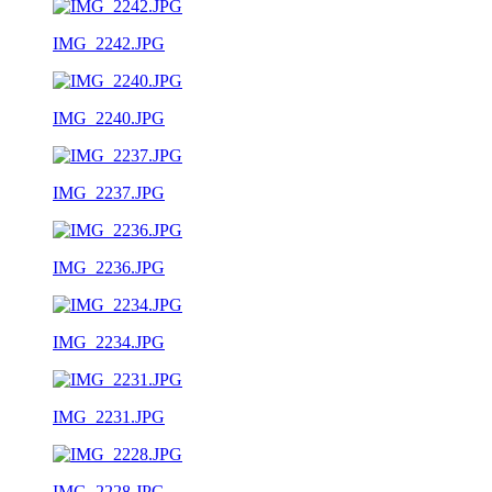
IMG_2242.JPG
IMG_2240.JPG
IMG_2237.JPG
IMG_2236.JPG
IMG_2234.JPG
IMG_2231.JPG
IMG_2228.JPG